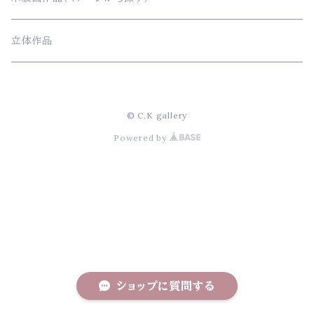
ハガキサイズ（10×14.8cm)
45×25cm
裸婦
作品サイズ（大）
衣装・装飾
ポップ
立体作品
短冊サイズ（36×7.2cm)
60×45cm
手
55×75cm
刺青
動物・爬虫類
コミカル
21×15.5cm
© C.K gallery
72×45cm
足
90×45cm
着物
蛇（ヘビ）
花・植物
ホラー
Powered by
27×15cm
32×32cm
頸（うなじ）
100×40cm
赤い糸
猫（ネコ）
牡丹
虫・昆虫・魚
クール
背中
100×45cm
春駒
雀（スズメ）
椿
蜘蛛（クモ）
キュート
ペディキュア
蛙（カエル）
ヒナゲシ
黄金虫（コガネムシ）
セクシー
マニキュア
鼠（ネズミ）
ショップに質問する
百合
あおむし
ロック