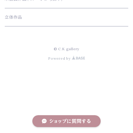
ハガキサイズ（10×14.8cm)
45×25cm
裸婦
作品サイズ（大）
衣装・装飾
ポップ
立体作品
短冊サイズ（36×7.2cm)
60×45cm
手
55×75cm
刺青
動物・爬虫類
コミカル
21×15.5cm
© C.K gallery
72×45cm
足
90×45cm
着物
蛇（ヘビ）
花・植物
ホラー
Powered by
27×15cm
32×32cm
頸（うなじ）
100×40cm
赤い糸
猫（ネコ）
牡丹
虫・昆虫・魚
クール
背中
100×45cm
春駒
雀（スズメ）
椿
蜘蛛（クモ）
キュート
ペディキュア
蛙（カエル）
ヒナゲシ
黄金虫（コガネムシ）
セクシー
マニキュア
鼠（ネズミ）
ショップに質問する
百合
あおむし
ロック