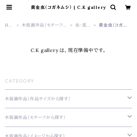
黄金虫（コガネムシ） | C.K gallery
HO
木版画作品（モチーフか
虫・昆
黄金虫（コガネ
ME
ら探す）
虫・魚
ムシ）
C.K gallery は、現在準備中です。
CATEGORY
木版画作品（作品サイズから探す）
作品サイズ（小）
木版画作品（モチーフから探す）
10×10cm
作品サイズ（中）
身体
木版画作品（イメージから探す）