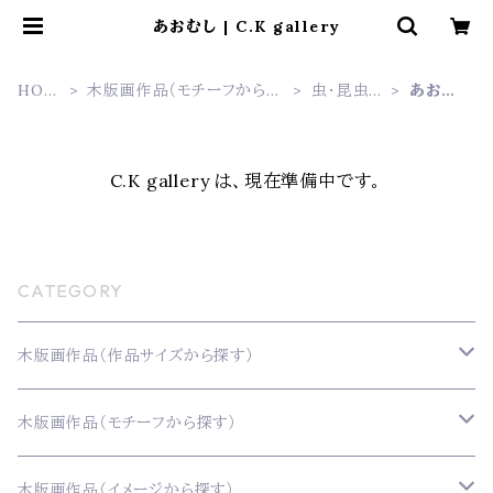
あおむし | C.K gallery
HOM
木版画作品（モチーフから探
虫・昆虫・
あおむ
E
す）
魚
し
C.K gallery は、現在準備中です。
CATEGORY
木版画作品（作品サイズから探す）
作品サイズ（小）
木版画作品（モチーフから探す）
10×10cm
作品サイズ（中）
身体
木版画作品（イメージから探す）